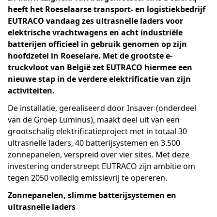
Customs
heeft het Roeselaarse transport- en logistiekbedrijf
EUTRACO vandaag zes ultrasnelle laders voor
Sustainability
elektrische vrachtwagens en acht industriële
batterijen officieel in gebruik genomen op zijn
QESH
hoofdzetel in Roeselare. Met de grootste e-
truckvloot van België zet EUTRACO hiermee een
SDG
nieuwe stap in de verdere elektrificatie van zijn
activiteiten.
Specialized services
De installatie, gerealiseerd door Insaver (onderdeel
van de Groep Luminus), maakt deel uit van een
Battery Logistics
grootschalig elektrificatieproject met in totaal 30
ultrasnelle laders, 40 batterijsystemen en 3.500
Fully Automated Warehouse
zonnepanelen, verspreid over vier sites. Met deze
investering onderstreept EUTRACO zijn ambitie om
e-Trucking
tegen 2050 volledig emissievrij te opereren.
CO₂ Dashboard
Zonnepanelen, slimme batterijsystemen en
ultrasnelle laders
Jobs