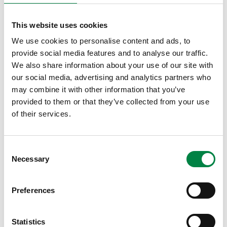
“Electrify2030”-programma waarmee het inzet op de
elektrificatie van de economie en de samenleving, de
This website uses cookies
enige manier om de energiesoevereiniteit van Europa
te versterken en de CO2-uitstoot te verminderen.
We use cookies to personalise content and ads, to
provide social media features and to analyse our traffic.
Grégoire Dallemagne, CEO van Luminus: “
De huidige
We also share information about your use of our site with
geopolitieke context toont nog maar eens aan dat Europa
our social media, advertising and analytics partners who
en België moeten inzetten op de elektrificatie van transport,
may combine it with other information that you’ve
verwarming en industrie. Door af te stappen van fossiele
provided to them or that they’ve collected from your use
brandstoffen en in te zetten op elektriciteit, vergroten we
of their services.
onze energiesoevereiniteit, verzekeren we het
concurrentievermogen van onze bedrijven én verminderen
we onze CO2-uitstoot. Bij Luminus hebben we er onze
Consent
strategie Electrify 2030 volledig aan gewijd: bouwen aan
Necessary
Selection
een CO2-neutrale energietoekomst met elektriciteit en
innovatieve oplossingen. We willen EUTRACO van harte
Preferences
feliciteren met hun voortrekkersrol in de elektrificatie van
het vrachtwagentransport en zijn enorm trots dat ze de
Groep Luminus hebben gekozen om hen hierin te
Statistics