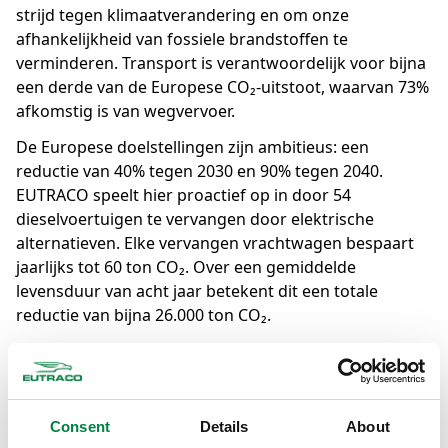
strijd tegen klimaatverandering en om onze
afhankelijkheid van fossiele brandstoffen te
verminderen. Transport is verantwoordelijk voor bijna
een derde van de Europese CO₂-uitstoot, waarvan 73%
afkomstig is van wegvervoer.
De Europese doelstellingen zijn ambitieus: een
reductie van 40% tegen 2030 en 90% tegen 2040.
EUTRACO speelt hier proactief op in door 54
dieselvoertuigen te vervangen door elektrische
alternatieven. Elke vervangen vrachtwagen bespaart
jaarlijks tot 60 ton CO₂. Over een gemiddelde
levensduur van acht jaar betekent dit een totale
reductie van bijna 26.000 ton CO₂.
Bouwen aan een CO2-neutrale energietoekomst
met elektriciteit
Voor de Groep Luminus betekent het project bij
Consent
Details
About
EUTRACO een belangrijke stap in de uitrol van zijn