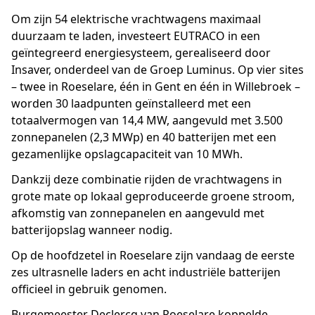
​Om zijn 54 elektrische vrachtwagens maximaal
Contact
duurzaam te laden, investeert EUTRACO in een
geïntegreerd energiesysteem, gerealiseerd door
Customer Portal
Insaver, onderdeel van de Groep Luminus. Op vier sites
– twee in Roeselare, één in Gent en één in Willebroek –
worden 30 laadpunten geïnstalleerd met een
totaalvermogen van 14,4 MW, aangevuld met 3.500
zonnepanelen (2,3 MWp) en 40 batterijen met een
gezamenlijke opslagcapaciteit van 10 MWh.
Dankzij deze combinatie rijden de vrachtwagens in
grote mate op lokaal geproduceerde groene stroom,
afkomstig van zonnepanelen en aangevuld met
batterijopslag wanneer nodig.
Op de hoofdzetel in Roeselare zijn vandaag de eerste
zes ultrasnelle laders en acht industriële batterijen
officieel in gebruik genomen.
Burgemeester Declercq van Roeselare koppelde